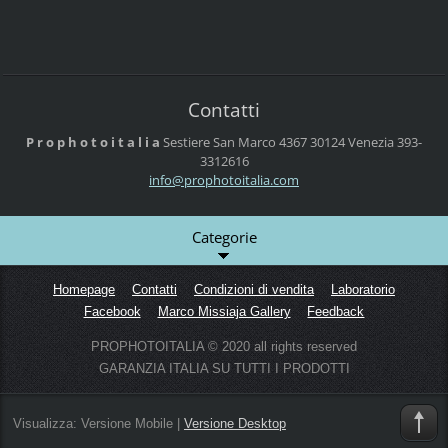
Contatti
P r o p h o t o i t a l i a
Sestiere San Marco 4367
30124 Venezia
393-
3312616
info@pro
photoita
lia.com
Categorie
Homepage
Contatti
Condizioni di vendita
Laboratorio
Facebook
Marco Missiaja Gallery
Feedback
PROPHOTOITALIA © 2020 all rights reserved
GARANZIA ITALIA SU TUTTI I PRODOTTI
Visualizza:
Versione Mobile
|
Versione Desktop