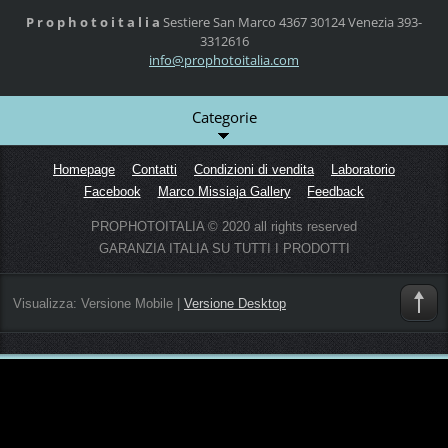
P r o p h o t o i t a l i a
Sestiere San Marco 4367
30124 Venezia
393-
3312616
info@pro
photoita
lia.com
Categorie
Homepage
Contatti
Condizioni di vendita
Laboratorio
Facebook
Marco Missiaja Gallery
Feedback
PROPHOTOITALIA © 2020 all rights reserved
GARANZIA ITALIA SU TUTTI I PRODOTTI
Visualizza:
Versione Mobile
|
Versione Desktop