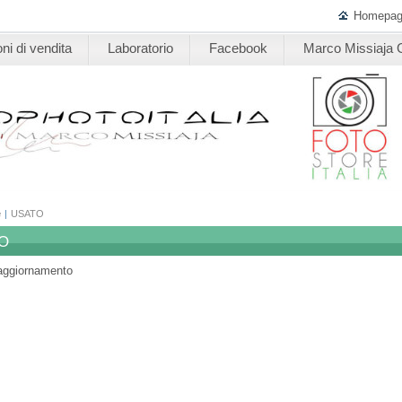
Homepa
ni di vendita
Laboratorio
Facebook
Marco Missiaja G
e
|
USATO
O
 aggiornamento