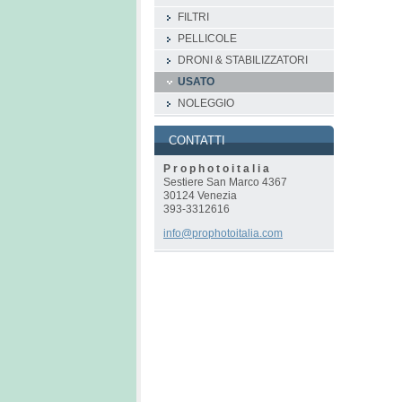
FILTRI
PELLICOLE
DRONI & STABILIZZATORI
USATO
NOLEGGIO
CONTATTI
P r o p h o t o i t a l i a
Sestiere San Marco 4367
30124 Venezia
393-3312616
info@pro
photoita
lia.com