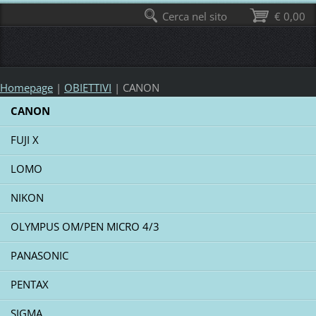
Cerca nel sito
€ 0,00
Homepage
|
OBIETTIVI
|
CANON
CANON
FUJI X
LOMO
NIKON
OLYMPUS OM/PEN MICRO 4/3
PANASONIC
PENTAX
SIGMA