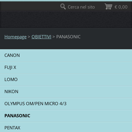
Cerca nel sito
€ 0,00
Homepage
>
OBIETTIVI
>
PANASONIC
CANON
FUJI X
LOMO
NIKON
OLYMPUS OM/PEN MICRO 4/3
PANASONIC
PENTAX