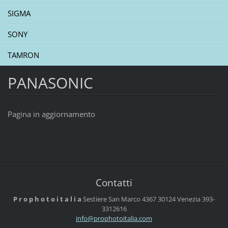
SIGMA
SONY
TAMRON
PANASONIC
Pagina in aggiornamento
Contatti
P r o p h o t o i t a l i a
Sestiere San Marco 4367
30124 Venezia
393-
3312616
info@pro
photoita
lia.com