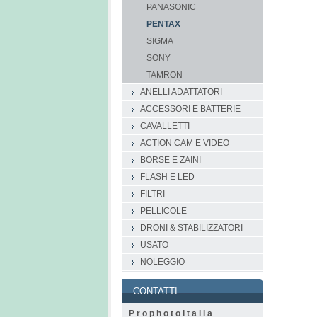
PANASONIC
PENTAX
SIGMA
SONY
TAMRON
ANELLI ADATTATORI
ACCESSORI E BATTERIE
CAVALLETTI
ACTION CAM E VIDEO
BORSE E ZAINI
FLASH E LED
FILTRI
PELLICOLE
DRONI & STABILIZZATORI
USATO
NOLEGGIO
CONTATTI
P r o p h o t o i t a l i a