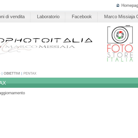
Homepa
ni di vendita
Laboratorio
Facebook
Marco Missiaja G
e
|
OBIETTIVI
|
PENTAX
AX
 aggiornamento