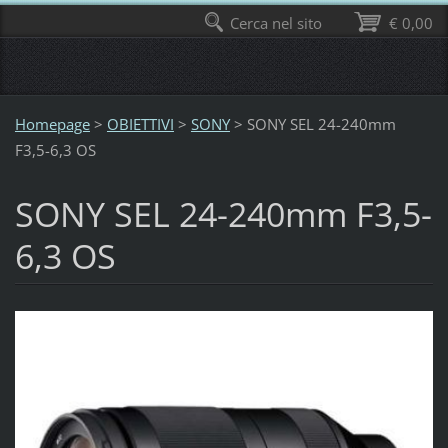
Cerca nel sito
€ 0,00
Homepage
>
OBIETTIVI
>
SONY
>
SONY SEL 24-240mm
F3,5-6,3 OS
SONY SEL 24-240mm F3,5-
6,3 OS