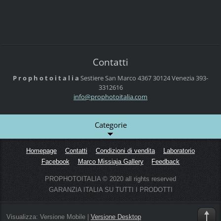
Contatti
P r o p h o t o i t a l i a
Sestiere San Marco 4367
30124 Venezia
393-
3312616
info@pro
photoita
lia.com
Categorie
Homepage
Contatti
Condizioni di vendita
Laboratorio
Facebook
Marco Missiaja Gallery
Feedback
PROPHOTOITALIA © 2020 all rights reserved
GARANZIA ITALIA SU TUTTI I PRODOTTI
Visualizza:
Versione Mobile
|
Versione Desktop