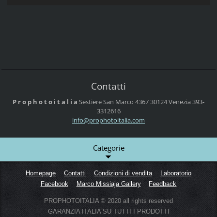
Contatti
P r o p h o t o i t a l i a
Sestiere San Marco 4367
30124 Venezia
393-
3312616
info@pro
photoita
lia.com
Categorie
Homepage
Contatti
Condizioni di vendita
Laboratorio
Facebook
Marco Missiaja Gallery
Feedback
PROPHOTOITALIA © 2020 all rights reserved
GARANZIA ITALIA SU TUTTI I PRODOTTI