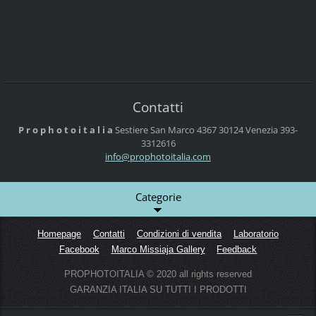
Contatti
P r o p h o t o i t a l i a
Sestiere San Marco 4367
30124 Venezia
393-
3312616
info@pro
photoita
lia.com
Categorie
Homepage
Contatti
Condizioni di vendita
Laboratorio
Facebook
Marco Missiaja Gallery
Feedback
PROPHOTOITALIA © 2020 all rights reserved
GARANZIA ITALIA SU TUTTI I PRODOTTI