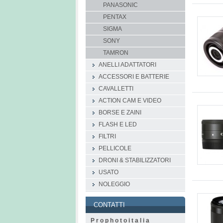
PANASONIC
PENTAX
SIGMA
SONY
TAMRON
ANELLI ADATTATORI
ACCESSORI E BATTERIE
CAVALLETTI
ACTION CAM E VIDEO
BORSE E ZAINI
FLASH E LED
FILTRI
PELLICOLE
DRONI & STABILIZZATORI
USATO
NOLEGGIO
CONTATTI
P r o p h o t o i t a l i a