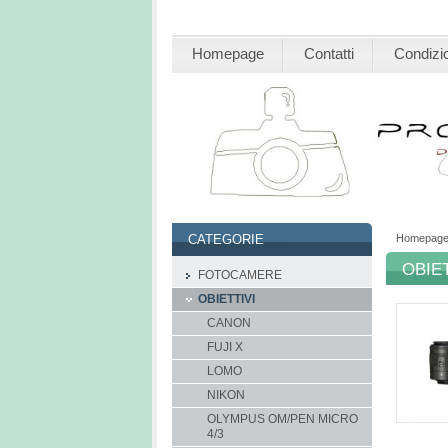
Homepage
Contatti
Condizio
Homepag
CATEGORIE
OBIET
FOTOCAMERE
OBIETTIVI
CANON
FUJI X
LOMO
NIKON
OLYMPUS OM/PEN MICRO
4/3