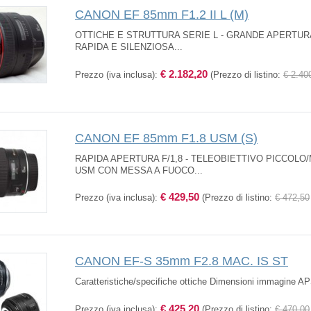
CANON EF 85mm F1.2 II L (M)
OTTICHE E STRUTTURA SERIE L - GRANDE APERTURA
RAPIDA E SILENZIOSA...
€ 2.182,20
Prezzo (iva inclusa):
(Prezzo di listino:
€ 2.40
CANON EF 85mm F1.8 USM (S)
RAPIDA APERTURA F/1,8 - TELEOBIETTIVO PICCOLO
USM CON MESSA A FUOCO...
€ 429,50
Prezzo (iva inclusa):
(Prezzo di listino:
€ 472,50
CANON EF-S 35mm F2.8 MAC. IS ST
Caratteristiche/specifiche ottiche Dimensioni immagine AP
€ 425,20
Prezzo (iva inclusa):
(Prezzo di listino:
€ 470,00