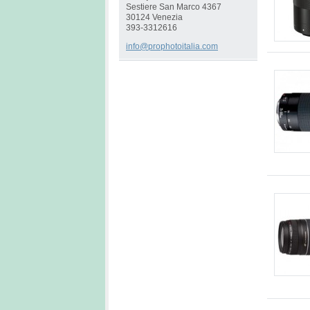
Sestiere San Marco 4367
30124 Venezia
393-3312616
info@pro
photoita
lia.com