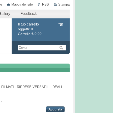
ge
Mappa del sito
RSS
Stampa
allery
Feedback
Il tuo carrello
oggetti:
0
Carrello
€ 0,00
FILMATI - RIPRESE VERSATILI, IDEALI
)
Acquista