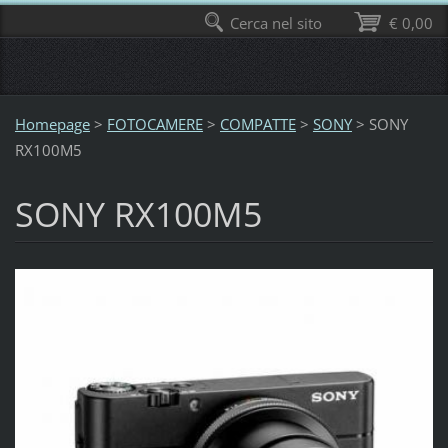
Cerca nel sito
€ 0,00
Homepage
>
FOTOCAMERE
>
COMPATTE
>
SONY
>
SONY
RX100M5
SONY RX100M5