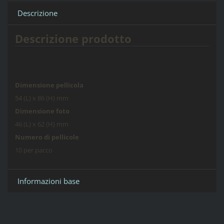
Descrizione
Descrizione prodotto
Dimensione pellicola
54 (L) x 86 (H) mm
Dimensione foto
46 (L) x 62 (H) mm
Numero di pellicole
10 per pacco
Informazioni base