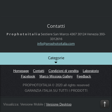
Contatti
P r o p h o t o i t a l i a
Sestiere San Marco 4367
30124 Venezia
393-
3312616
info@pro
photoita
lia.com
Categorie
Homepage
Contatti
Condizioni di vendita
Laboratorio
Facebook
Marco Missiaja Gallery
Feedback
PROPHOTOITALIA © 2020 all rights reserved
GARANZIA ITALIA SU TUTTI I PRODOTTI
Visualizza:
Versione Mobile
|
Versione Desktop