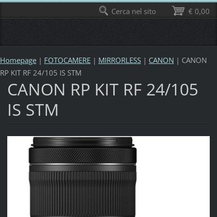
Cerca nel sito
€ 0,00
Homepage
|
FOTOCAMERE
|
MIRRORLESS
|
CANON
|
CANON
RP KIT RF 24/105 IS STM
CANON RP KIT RF 24/105
IS STM