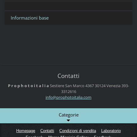
Informazioni base
Contatti
P r o p h o t o i t a l i a
Sestiere San Marco 4367
30124 Venezia
393-
3312616
info@pro
photoita
lia.com
Categorie
Homepage
Contatti
Condizioni di vendita
Laboratorio